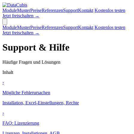
Module
Muster
Preise
Referenzen
Support
Kontakt
Kostenlos testen
Jetzt freischalten →
Module
Muster
Preise
Referenzen
Support
Kontakt
Kostenlos testen
Jetzt freischalten →
Support & Hilfe
Häufige Fragen und Lösungen
Inhalt
›
Mögliche Fehlerursachen
Installation, Excel-Einstellungen, Rechte
›
FAQ: Lizenzierung
Lizenzen, Installationen, AGB