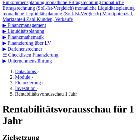
Einkommensplanung
monatliche Ertragsrechnung
monatliche
Ertragsrechnung (Soll-Ist-Vergleich)
monatliche Liquiditätsplanung
monatliche Liquiditätsplanung (Soll-Ist-Vergleich)
Marktpotenzial,
Marktanteil
Zahl Kunden, Verkäufe
▶
Finanzmanagement
▶
Liquiditätsplanung
▶
Finanzmathematik
▶
Finanzierung über LV
▶
Darlehensrechner
☰
Checklisten Finanzierung
▶
Unternehmensführung
DataCubis
›
Module
›
Finanzierung
›
Investition
›
Rentabilitätsvorausschau 1 Jahr
Rentabilitätsvorausschau für 1
Jahr
Zielsetzung