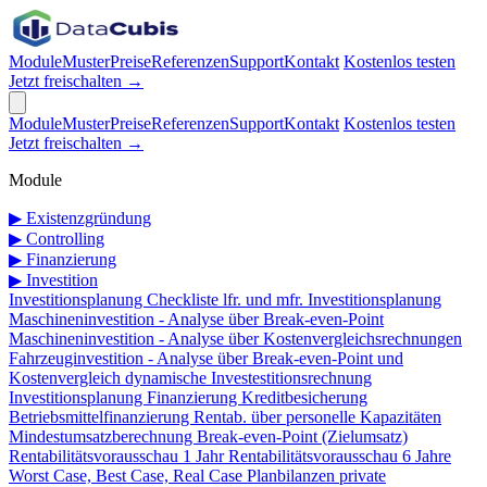
Module
Muster
Preise
Referenzen
Support
Kontakt
Kostenlos testen
Jetzt freischalten →
Module
Muster
Preise
Referenzen
Support
Kontakt
Kostenlos testen
Jetzt freischalten →
Module
▶
Existenzgründung
▶
Controlling
▶
Finanzierung
▶
Investition
Investitionsplanung Checkliste
lfr. und mfr. Investitionsplanung
Maschineninvestition - Analyse über Break-even-Point
Maschineninvestition - Analyse über Kostenvergleichsrechnungen
Fahrzeuginvestition - Analyse über Break-even-Point und
Kostenvergleich
dynamische Investestitionsrechnung
Investitionsplanung
Finanzierung
Kreditbesicherung
Betriebsmittelfinanzierung
Rentab. über personelle Kapazitäten
Mindestumsatzberechnung
Break-even-Point (Zielumsatz)
Rentabilitätsvorausschau 1 Jahr
Rentabilitätsvorausschau 6 Jahre
Worst Case, Best Case, Real Case
Planbilanzen
private