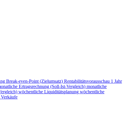
ung
Break-even-Point (Zielumsatz)
Rentabilitätsvorausschau 1 Jahr
onatliche Ertragsrechnung (Soll-Ist-Vergleich)
monatliche
Vergleich)
wöchentliche Liquiditätsplanung
wöchentliche
 Verkäufe