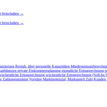
t freischalten →
t freischalten →
nanzierung
Rentab. über personelle Kapazitäten
Mindestumsatzberechn
lanbilanzen
private Einkommensplanung
monatliche Ertragsrechnung
m
wöchentliche Ertragsrechnung
wöchentliche Ertragsrechnung (Soll-Ist-
hr
Zahlungsstruktur Vorjahre
Marktpotenzial, Marktanteil
Zahl Kunden,