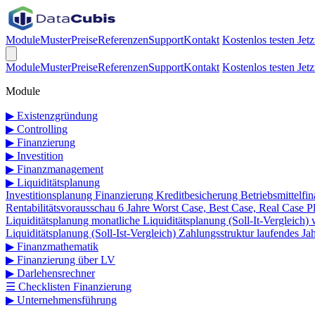
Module
Muster
Preise
Referenzen
Support
Kontakt
Kostenlos testen
Jetz
Module
Muster
Preise
Referenzen
Support
Kontakt
Kostenlos testen
Jetz
Module
▶
Existenzgründung
▶
Controlling
▶
Finanzierung
▶
Investition
▶
Finanzmanagement
▶
Liquiditätsplanung
Investitionsplanung
Finanzierung
Kreditbesicherung
Betriebsmittelfi
Rentabilitätsvorausschau 6 Jahre
Worst Case, Best Case, Real Case
P
Liquiditätsplanung
monatliche Liquiditätsplanung (Soll-It-Vergleich)
Liquiditätsplanung (Soll-Ist-Vergleich)
Zahlungsstruktur laufendes Ja
▶
Finanzmathematik
▶
Finanzierung über LV
▶
Darlehensrechner
☰
Checklisten Finanzierung
▶
Unternehmensführung