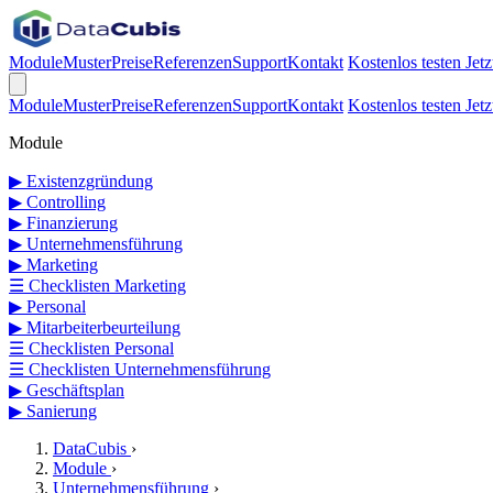
Module
Muster
Preise
Referenzen
Support
Kontakt
Kostenlos testen
Jetz
Module
Muster
Preise
Referenzen
Support
Kontakt
Kostenlos testen
Jetz
Module
▶
Existenzgründung
▶
Controlling
▶
Finanzierung
▶
Unternehmensführung
▶
Marketing
☰
Checklisten Marketing
▶
Personal
▶
Mitarbeiterbeurteilung
☰
Checklisten Personal
☰
Checklisten Unternehmensführung
▶
Geschäftsplan
▶
Sanierung
DataCubis
›
Module
›
Unternehmensführung
›