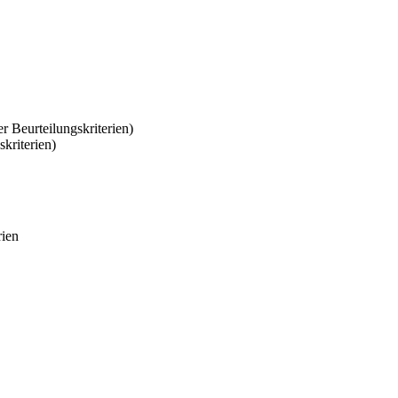
r Beurteilungskriterien)
kriterien)
rien