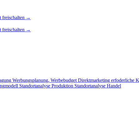
t freischalten →
t freischalten →
ragung
Werbungsplanung, Werbebudget
Direktmarketing
erfoderliche 
ingmodell
Standortanalyse Produktion
Standortanalyse Handel