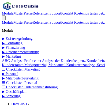
Module
Muster
Preise
Referenzen
Support
Kontakt
Kostenlos testen
Jetz
Module
Muster
Preise
Referenzen
Support
Kontakt
Kostenlos testen
Jetz
Module
▶
Existenzgründung
▶
Controlling
▶
Finanzierung
▶
Unternehmensführung
▶
Marketing
ABC-Analyse
Profitcenter
Analyse der Kundenfrequenz
Kundenbef
Kundenstamm
Marktpotenzial, Marktanteil
Konkurrenzanalyse, Scor
☰
Checklisten Marketing
▶
Personal
▶
Mitarbeiterbeurteilung
☰
Checklisten Personal
☰
Checklisten Unternehmensführung
▶
Geschäftsplan
▶
Sanierung
DataCubis
›